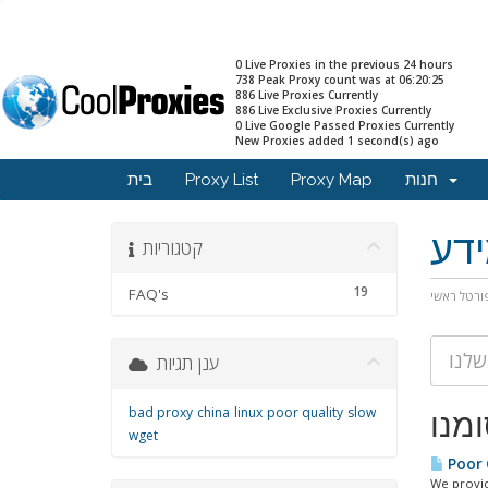
0 Live Proxies in the previous 24 hours
738 Peak Proxy count was at 06:20:25
886 Live Proxies Currently
886 Live Exclusive Proxies Currently
0 Live Google Passed Proxies Currently
New Proxies added 1 second(s) ago
בית
Proxy List
Proxy Map
חנות
דע
קטגוריות
19
FAQ's
ורטל ראשי
ענן תגיות
bad proxy
china
linux
poor quality
slow
wget
Poor Q
We provid