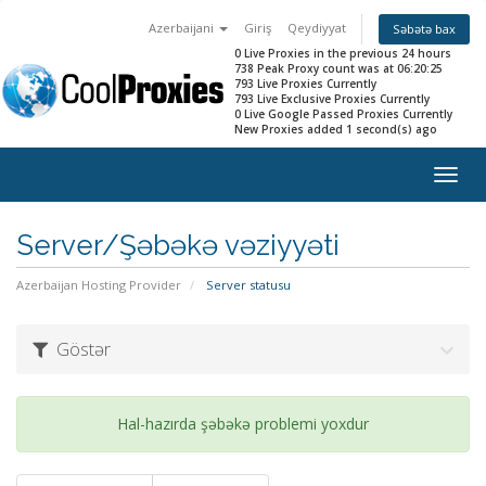
Azerbaijani
Giriş
Qeydiyyat
Səbətə bax
0 Live Proxies in the previous 24 hours
738 Peak Proxy count was at 06:20:25
793 Live Proxies Currently
793 Live Exclusive Proxies Currently
0 Live Google Passed Proxies Currently
New Proxies added 1 second(s) ago
Togg
navig
Server/Şəbəkə vəziyyəti
Azerbaijan Hosting Provider
Server statusu
Göstər
Hal-hazırda şəbəkə problemi yoxdur