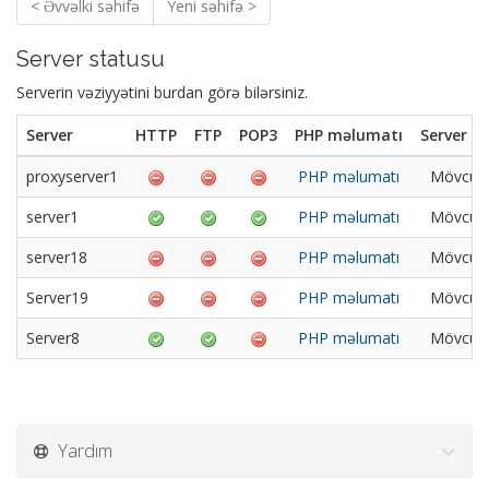
< Əvvəlki səhifə
Yeni səhifə >
Server statusu
Serverin vəziyyətini burdan görə bilərsiniz.
Server
HTTP
FTP
POP3
PHP məlumatı
Server yü
proxyserver1
PHP məlumatı
Mövcud 
server1
PHP məlumatı
Mövcud 
server18
PHP məlumatı
Mövcud 
Server19
PHP məlumatı
Mövcud 
Server8
PHP məlumatı
Mövcud 
Yardım